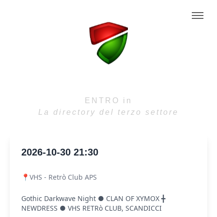
ENTRO in
La directory del terzo settore
2026-10-30 21:30
📍VHS - Retrò Club APS
Gothic Darkwave Night ● CLAN OF XYMOX ╋
NEWDRESS ● VHS RETRò CLUB, SCANDICCI