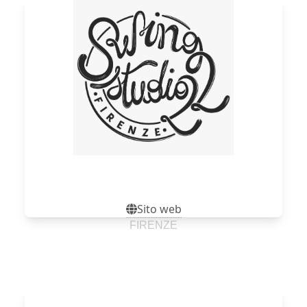
Sito web
Sito web
FIRENZE